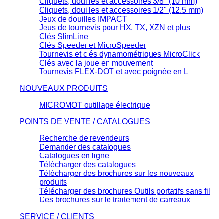
Cliquets, douilles et accessoires 3/8" (10 mm)
Cliquets, douilles et accessoires 1/2" (12.5 mm)
Jeux de douilles IMPACT
Jeus de tournevis pour HX, TX, XZN et plus
Clés SlimLine
Clés Speeder et MicroSpeeder
Tournevis et clés dynamométriques MicroClick
Clés avec la joue en mouvement
Tournevis FLEX-DOT et avec poignée en L
NOUVEAUX PRODUITS
MICROMOT outillage électrique
POINTS DE VENTE / CATALOGUES
Recherche de revendeurs
Demander des catalogues
Catalogues en ligne
Télécharger des catalogues
Télécharger des brochures sur les nouveaux
produits
Télécharger des brochures Outils portatifs sans fil
Des brochures sur le traitement de carreaux
SERVICE / CLIENTS