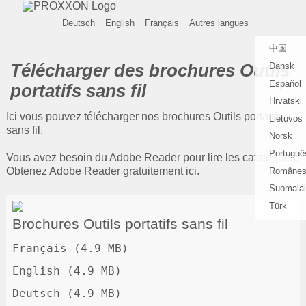
Deutsch
English
Français
Autres langues
中国
Télécharger des brochures Outils
Dansk
Español
portatifs sans fil
Hrvatski
Ici vous pouvez télécharger nos brochures Outils portatifs
Lietuvos
sans fil.
Norsk
Portuguê
Vous avez besoin du Adobe Reader pour lire les catalogues.
Obtenez Adobe Reader gratuitement ici.
Române
Suomala
Türk
Brochures Outils portatifs sans fil
Français (4.9 MB)
English (4.9 MB)
Deutsch (4.9 MB)