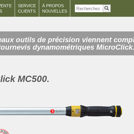
VENTE
SERVICE
À PROPOS
S
CLIENTS
NOUVELLES
ux outils de précision viennent complé
 tournevis dynamométriques MicroClick
lick MC500.