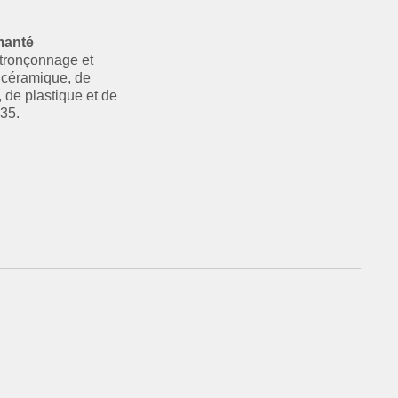
manté
 tronçonnage et
 céramique, de
 de plastique et de
,35.