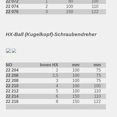
22 072
1
80
100
22 074
2
100
110
22 076
3
150
122
HX-Ball (Kugelkopf)-Schraubendreher
NO
Innen HX
mm
mm
22 204
2
100
75
22 206
2,5
100
75
22 208
3
100
75
22 210
4
100
100
22 212
5
100
110
22 214
6
150
110
22 216
8
150
122