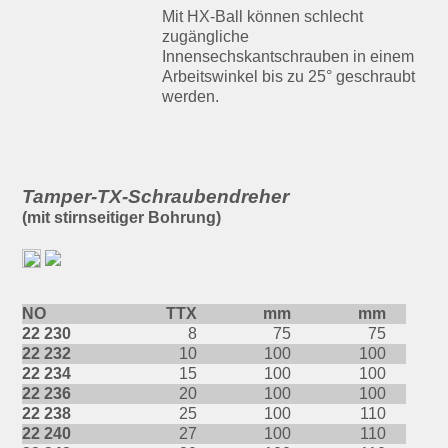
Mit HX-Ball können schlecht
zugängliche
Innensechskantschrauben in einem
Arbeitswinkel bis zu 25° geschraubt
werden.
Tamper-TX-Schraubendreher
(mit stirnseitiger Bohrung)
NO
TTX
mm
mm
22 230
8
75
75
22 232
10
100
100
22 234
15
100
100
22 236
20
100
100
22 238
25
100
110
22 240
27
100
110