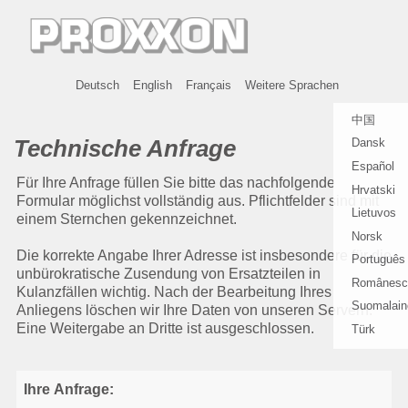
Deutsch
English
Français
Weitere Sprachen
中国
Technische Anfrage
Dansk
Español
Für Ihre Anfrage füllen Sie bitte das nachfolgende
Hrvatski
Formular möglichst vollständig aus. Pflichtfelder sind mit
Lietuvos
einem Sternchen gekennzeichnet.
Norsk
Die korrekte Angabe Ihrer Adresse ist insbesondere für die
Português
unbürokratische Zusendung von Ersatzteilen in
Românesc
Kulanzfällen wichtig. Nach der Bearbeitung Ihres
Suomalain
Anliegens löschen wir Ihre Daten von unseren Servern.
Eine Weitergabe an Dritte ist ausgeschlossen.
Türk
Ihre Anfrage: