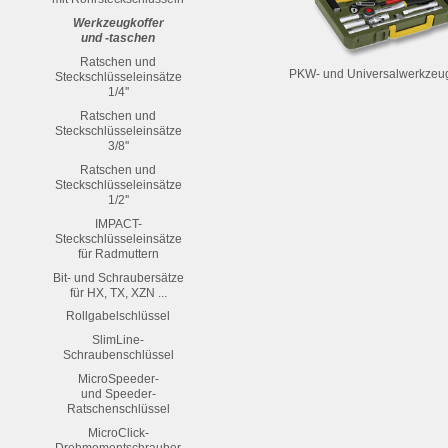
Werkzeugkoffer
und -taschen
Ratschen und
PKW- und Universalwerkzeug
Steckschlüsseleinsätze
1/4''
Ratschen und
Steckschlüsseleinsätze
3/8''
Ratschen und
Steckschlüsseleinsätze
1/2''
IMPACT-
Steckschlüsseleinsätze
für Radmuttern
Bit- und Schraubersätze
für HX, TX, XZN ...
Rollgabelschlüssel
SlimLine-
Schraubenschlüssel
MicroSpeeder-
und Speeder-
Ratschenschlüssel
MicroClick-