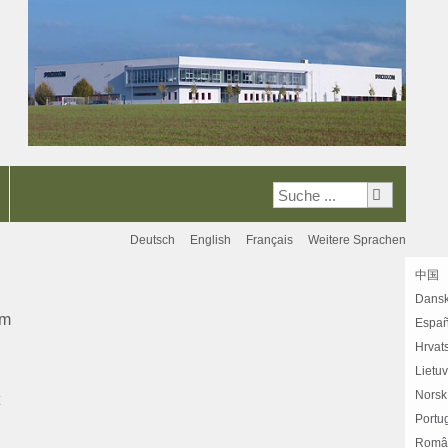
Deutsch
English
Français
Weitere Sprachen
中国
Dans
em
Españ
Hrvats
Lietu
Norsk
Portu
Româ