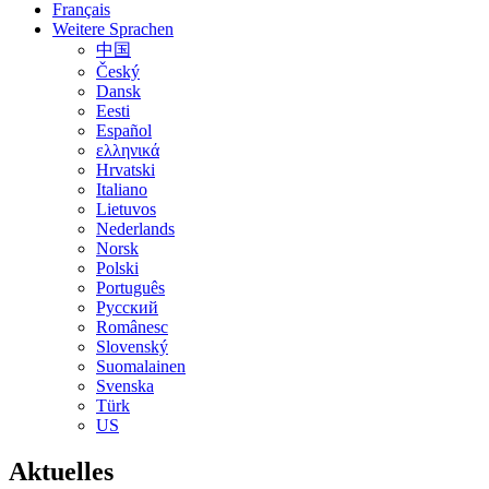
Français
Weitere Sprachen
中国
Český
Dansk
Eesti
Español
ελληνικά
Hrvatski
Italiano
Lietuvos
Nederlands
Norsk
Polski
Português
Pусский
Românesc
Slovenský
Suomalainen
Svenska
Türk
US
Aktuelles