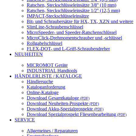
Ratschen, Steckschlüsseleinsätze 3/8'' (10 mm)
Ratschen, Steckschlüsseleinsätze 1/2'' (12,5 mm)
IMPACT-Steckschlüsseleinsätze
Bit- und Schraubersätze für HX, TX, XZN und weitere
SlimLine-Schraubenschlüssel
MicroSpeeder- und Speeder-Ratschenschlüssel
MicroClick-Drehmomentschrauber und -schlüssel
Rollgabelschlüssel
FLEX-DOT- und L-Griff-Schraubendreher
NEUHEITEN
MICROMOT Geräte
INDUSTRIAL Handtools
HÄNDLERLISTE / KATALOGE
Händlersuche
Kataloganforderung
Online-Kataloge
Download Gesamtkataloge
(PDF)
Download Neuheiten-Prospekte
(PDF)
Download Akku-Spezialprospekte
(PDF)
Download Spezialprospekt Fliesenbearbeitung
(PDF)
SERVICE
Allgemeines / Reparaturen