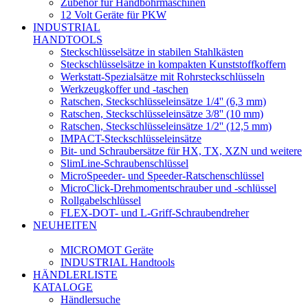
Zubehör für Handbohrmaschinen
12 Volt Geräte für PKW
INDUSTRIAL
HANDTOOLS
Steckschlüsselsätze in stabilen Stahlkästen
Steckschlüsselsätze in kompakten Kunststoffkoffern
Werkstatt-Spezialsätze mit Rohrsteckschlüsseln
Werkzeugkoffer und -taschen
Ratschen, Steckschlüsseleinsätze 1/4'' (6,3 mm)
Ratschen, Steckschlüsseleinsätze 3/8'' (10 mm)
Ratschen, Steckschlüsseleinsätze 1/2'' (12,5 mm)
IMPACT-Steckschlüsseleinsätze
Bit- und Schraubersätze für HX, TX, XZN und weitere
SlimLine-Schraubenschlüssel
MicroSpeeder- und Speeder-Ratschenschlüssel
MicroClick-Drehmomentschrauber und -schlüssel
Rollgabelschlüssel
FLEX-DOT- und L-Griff-Schraubendreher
NEUHEITEN
MICROMOT Geräte
INDUSTRIAL Handtools
HÄNDLERLISTE
KATALOGE
Händlersuche