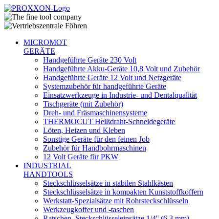
MICROMOT
GERÄTE
Handgeführte Geräte 230 Volt
Handgeführte Akku-Geräte 10,8 Volt und Zubehör
Handgeführte Geräte 12 Volt und Netzgeräte
Systemzubehör für handgeführte Geräte
Einsatzwerkzeuge in Industrie- und Dentalqualität
Tischgeräte (mit Zubehör)
Dreh- und Fräsmaschinensysteme
THERMOCUT Heißdraht-Schneidegeräte
Löten, Heizen und Kleben
Sonstige Geräte für den feinen Job
Zubehör für Handbohrmaschinen
12 Volt Geräte für PKW
INDUSTRIAL
HANDTOOLS
Steckschlüsselsätze in stabilen Stahlkästen
Steckschlüsselsätze in kompakten Kunststoffkoffern
Werkstatt-Spezialsätze mit Rohrsteckschlüsseln
Werkzeugkoffer und -taschen
Ratschen, Steckschlüsseleinsätze 1/4'' (6,3 mm)