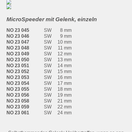
MicroSpeeder mit Gelenk, einzeln
NO 23 045
SW
8 mm
NO 23 046
SW
9 mm
NO 23 047
SW
10 mm
NO 23 048
SW
11 mm
NO 23 049
SW
12 mm
NO 23 050
SW
13 mm
NO 23 051
SW
14 mm
NO 23 052
SW
15 mm
NO 23 053
SW
16 mm
NO 23 054
SW
17 mm
NO 23 055
SW
18 mm
NO 23 056
SW
19 mm
NO 23 058
SW
21 mm
NO 23 059
SW
22 mm
NO 23 061
SW
24 mm