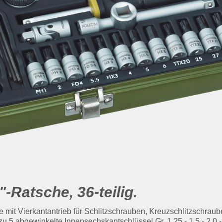
-Ratsche, 36-teilig.
 mit Vierkantantrieb für Schlitzschrauben, Kreuzschlitzschrau
 5 abgewinkelte Innensechskantschlüssel Gr. 1,25 - 1,5 - 2,0 