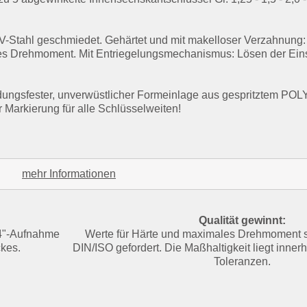
rV-Stahl geschmiedet. Gehärtet und mit makelloser Verzahnung:
ohes Drehmoment. Mit Entriegelungsmechanismus: Lösen der Ei
indungsfester, unverwüstlicher Formeinlage aus gespritztem P
er Markierung für alle Schlüsselweiten!
mehr Informationen
Qualität gewinnt:
1/4"-Aufnahme
Werte für Härte und maximales Drehmoment si
kes.
DIN/ISO gefordert. Die Maßhaltigkeit liegt inne
Toleranzen.