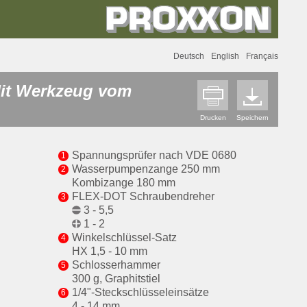
Deutsch
English
Français
Mit Werkzeug vom
Drucken
Speichern
Spannungsprüfer nach VDE 0680
Wasserpumpenzange 250 mm
Kombizange 180 mm
FLEX-DOT Schraubendreher
3 - 5,5
1 - 2
Winkelschlüssel-Satz
HX 1,5 - 10 mm
Schlosserhammer
300 g, Graphitstiel
1/4"-Steckschlüsseleinsätze
4 - 14 mm