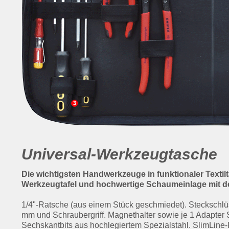
Universal-Werkzeugtasche
Die wichtigsten Handwerkzeuge in funktionaler Textilta
Werkzeugtafel und hochwertige Schaumeinlage mit d
1/4"-Ratsche (aus einem Stück geschmiedet). Steckschlüs
mm und Schraubergriff. Magnethalter sowie je 1 Adapter 
Sechskantbits aus hochlegiertem Spezialstahl. SlimLine-