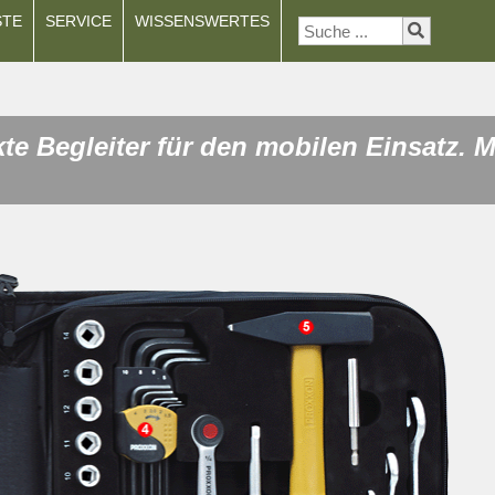
STE
SERVICE
WISSENSWERTES
te Begleiter für den mobilen Einsatz. 