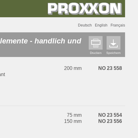
Deutsch
English
Français
elemente - handlich und
Drucken
Speichern
200 mm
NO 23 558
ant
75 mm
NO 23 554
150 mm
NO 23 556