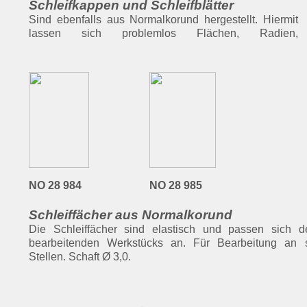
Schleifkappen und Schleifblätter
Sind ebenfalls aus Normalkorund hergestellt. Hiermit
Aussparungen und Nuten bearbeiten. Drehzahl dem zu
lassen sich problemlos Flächen, Radien,
schleifenden Werkstoff anpassen. Stahl hohe, Holz
NO 28 984
NO 28 985
Schleiffächer aus Normalkorund
Die Schleiffächer sind elastisch und passen sich 
bearbeitenden Werkstücks an. Für Bearbeitung an 
Stellen. Schaft Ø 3,0.