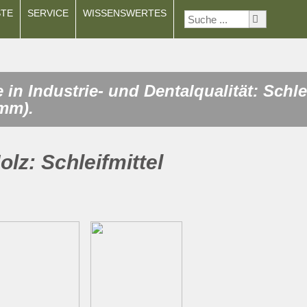
STE
SERVICE
WISSENSWERTES
in Industrie- und Dentalqualität: Schlei
 mm).
olz: Schleifmittel