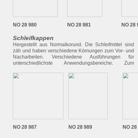
NO 28 980
NO 28 981
NO 28 
Schleifkappen
Hergestellt aus Normalkorund. Die Schleifmittel sind
Schleifen, Glätten und Polieren von Temperguss,
Stahl hohe, Holz mittlere und Kunststoff niedrige
zäh und haben verschiedene Körnungen zum Vor- und
Grauguss, Edelstahl, Stahl, NE-Metallen, Holz und
Drehzahl. Schleifbänder eignen sich auch zum
Nacharbeiten. Verschiedene Ausführungen für
Kunststoff. Auch zum Herstellen von Fasen geeignet.
unterschiedlichste Anwendungsbereiche. Zum
Drehzahl dem zu schleifenden Werkstoff anpassen.
NO 28 987
NO 28 989
NO 28