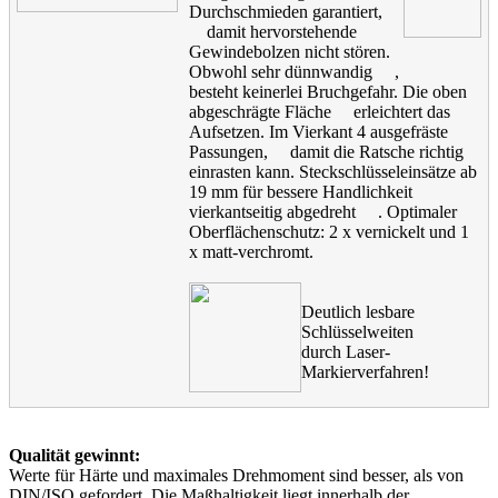
Durchschmieden garantiert,
damit hervorstehende
Gewindebolzen nicht stören.
Obwohl sehr dünnwandig
,
besteht keinerlei Bruchgefahr. Die oben
abgeschrägte Fläche
erleichtert das
Aufsetzen. Im Vierkant 4 ausgefräste
Passungen,
damit die Ratsche richtig
einrasten kann. Steckschlüsseleinsätze ab
19 mm für bessere Handlichkeit
vierkantseitig abgedreht
. Optimaler
Oberflächenschutz: 2 x vernickelt und 1
x matt-verchromt.
Deutlich lesbare
Schlüsselweiten
durch Laser-
Markierverfahren!
Qualität gewinnt:
Werte für Härte und maximales Drehmoment sind besser, als von
DIN/ISO gefordert. Die Maßhaltigkeit liegt innerhalb der