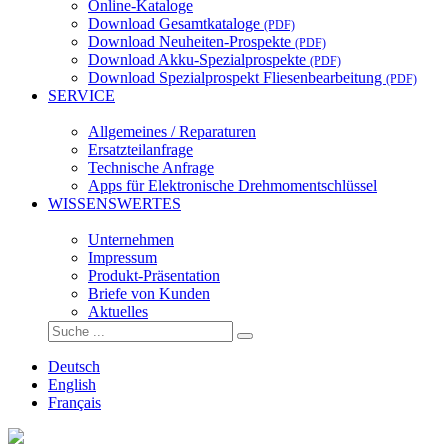
Online-Kataloge
Download Gesamtkataloge
(PDF)
Download Neuheiten-Prospekte
(PDF)
Download Akku-Spezialprospekte
(PDF)
Download Spezialprospekt Fliesenbearbeitung
(PDF)
SERVICE
Allgemeines / Reparaturen
Ersatzteilanfrage
Technische Anfrage
Apps für Elektronische Drehmomentschlüssel
WISSENSWERTES
Unternehmen
Impressum
Produkt-Präsentation
Briefe von Kunden
Aktuelles
Deutsch
English
Français