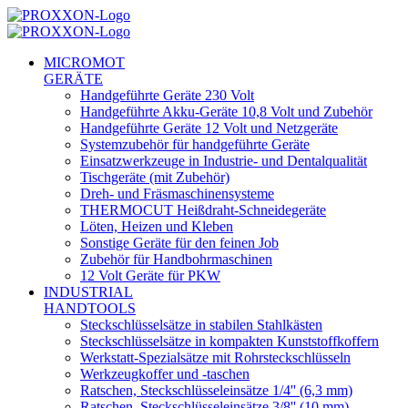
MICROMOT
GERÄTE
Handgeführte Geräte 230 Volt
Handgeführte Akku-Geräte 10,8 Volt und Zubehör
Handgeführte Geräte 12 Volt und Netzgeräte
Systemzubehör für handgeführte Geräte
Einsatzwerkzeuge in Industrie- und Dentalqualität
Tischgeräte (mit Zubehör)
Dreh- und Fräsmaschinensysteme
THERMOCUT Heißdraht-Schneidegeräte
Löten, Heizen und Kleben
Sonstige Geräte für den feinen Job
Zubehör für Handbohrmaschinen
12 Volt Geräte für PKW
INDUSTRIAL
HANDTOOLS
Steckschlüsselsätze in stabilen Stahlkästen
Steckschlüsselsätze in kompakten Kunststoffkoffern
Werkstatt-Spezialsätze mit Rohrsteckschlüsseln
Werkzeugkoffer und -taschen
Ratschen, Steckschlüsseleinsätze 1/4'' (6,3 mm)
Ratschen, Steckschlüsseleinsätze 3/8'' (10 mm)