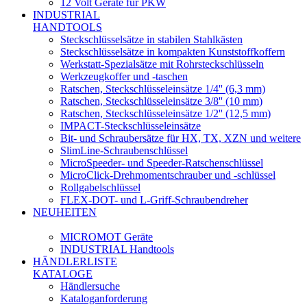
12 Volt Geräte für PKW
INDUSTRIAL
HANDTOOLS
Steckschlüsselsätze in stabilen Stahlkästen
Steckschlüsselsätze in kompakten Kunststoffkoffern
Werkstatt-Spezialsätze mit Rohrsteckschlüsseln
Werkzeugkoffer und -taschen
Ratschen, Steckschlüsseleinsätze 1/4'' (6,3 mm)
Ratschen, Steckschlüsseleinsätze 3/8'' (10 mm)
Ratschen, Steckschlüsseleinsätze 1/2'' (12,5 mm)
IMPACT-Steckschlüsseleinsätze
Bit- und Schraubersätze für HX, TX, XZN und weitere
SlimLine-Schraubenschlüssel
MicroSpeeder- und Speeder-Ratschenschlüssel
MicroClick-Drehmomentschrauber und -schlüssel
Rollgabelschlüssel
FLEX-DOT- und L-Griff-Schraubendreher
NEUHEITEN
MICROMOT Geräte
INDUSTRIAL Handtools
HÄNDLERLISTE
KATALOGE
Händlersuche
Kataloganforderung