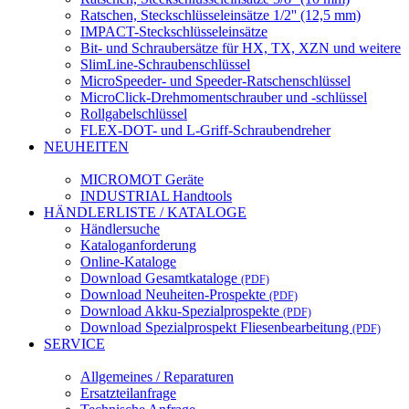
Ratschen, Steckschlüsseleinsätze 1/2'' (12,5 mm)
IMPACT-Steckschlüsseleinsätze
Bit- und Schraubersätze für HX, TX, XZN und weitere
SlimLine-Schraubenschlüssel
MicroSpeeder- und Speeder-Ratschenschlüssel
MicroClick-Drehmomentschrauber und -schlüssel
Rollgabelschlüssel
FLEX-DOT- und L-Griff-Schraubendreher
NEUHEITEN
MICROMOT Geräte
INDUSTRIAL Handtools
HÄNDLERLISTE / KATALOGE
Händlersuche
Kataloganforderung
Online-Kataloge
Download Gesamtkataloge
(PDF)
Download Neuheiten-Prospekte
(PDF)
Download Akku-Spezialprospekte
(PDF)
Download Spezialprospekt Fliesenbearbeitung
(PDF)
SERVICE
Allgemeines / Reparaturen
Ersatzteilanfrage