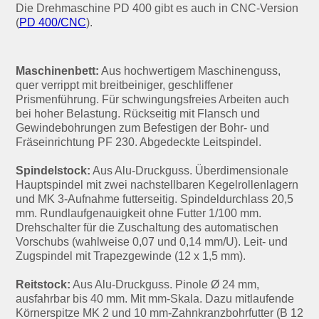
Die Drehmaschine PD 400 gibt es auch in CNC-Version
(
PD 400/CNC
).
Maschinenbett:
Aus hochwertigem Maschinenguss,
quer verrippt mit breitbeiniger, geschliffener
Prismenführung. Für schwingungsfreies Arbeiten auch
bei hoher Belastung. Rückseitig mit Flansch und
Gewindebohrungen zum Befestigen der Bohr- und
Fräseinrichtung PF 230. Abgedeckte Leitspindel.
Spindelstock:
Aus Alu-Druckguss. Überdimensionale
Hauptspindel mit zwei nachstellbaren Kegelrollenlagern
und MK 3-Aufnahme futterseitig. Spindeldurchlass 20,5
mm. Rundlaufgenauigkeit ohne Futter 1/100 mm.
Drehschalter für die Zuschaltung des automatischen
Vorschubs (wahlweise 0,07 und 0,14 mm/U). Leit- und
Zugspindel mit Trapezgewinde (12 x 1,5 mm).
Reitstock:
Aus Alu-Druckguss. Pinole Ø 24 mm,
ausfahrbar bis 40 mm. Mit mm-Skala. Dazu mitlaufende
Körnerspitze MK 2 und 10 mm-Zahnkranzbohrfutter (B 12